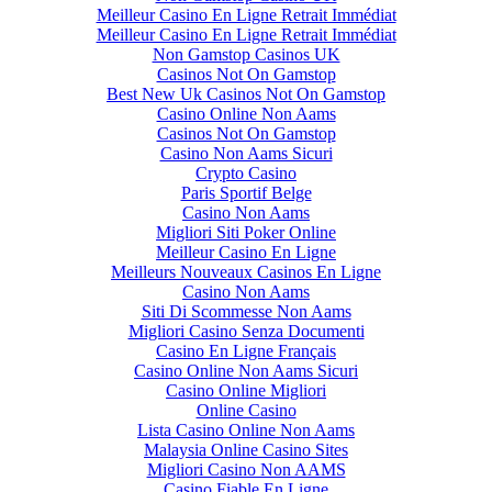
Meilleur Casino En Ligne Retrait Immédiat
Meilleur Casino En Ligne Retrait Immédiat
Non Gamstop Casinos UK
Casinos Not On Gamstop
Best New Uk Casinos Not On Gamstop
Casino Online Non Aams
Casinos Not On Gamstop
Casino Non Aams Sicuri
Crypto Casino
Paris Sportif Belge
Casino Non Aams
Migliori Siti Poker Online
Meilleur Casino En Ligne
Meilleurs Nouveaux Casinos En Ligne
Casino Non Aams
Siti Di Scommesse Non Aams
Migliori Casino Senza Documenti
Casino En Ligne Français
Casino Online Non Aams Sicuri
Casino Online Migliori
Online Casino
Lista Casino Online Non Aams
Malaysia Online Casino Sites
Migliori Casino Non AAMS
Casino Fiable En Ligne