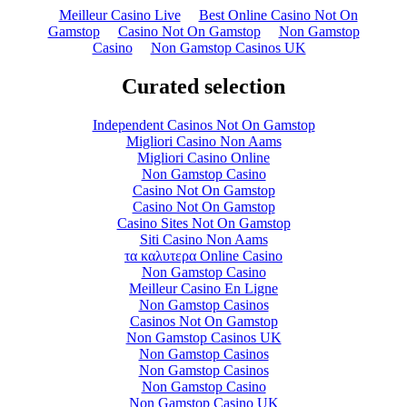
Meilleur Casino Live
Best Online Casino Not On
Gamstop
Casino Not On Gamstop
Non Gamstop
Casino
Non Gamstop Casinos UK
Curated selection
Independent Casinos Not On Gamstop
Migliori Casino Non Aams
Migliori Casino Online
Non Gamstop Casino
Casino Not On Gamstop
Casino Not On Gamstop
Casino Sites Not On Gamstop
Siti Casino Non Aams
τα καλυτερα Online Casino
Non Gamstop Casino
Meilleur Casino En Ligne
Non Gamstop Casinos
Casinos Not On Gamstop
Non Gamstop Casinos UK
Non Gamstop Casinos
Non Gamstop Casinos
Non Gamstop Casino
Non Gamstop Casino UK