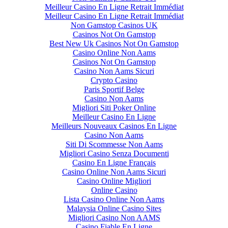
Meilleur Casino En Ligne Retrait Immédiat
Meilleur Casino En Ligne Retrait Immédiat
Non Gamstop Casinos UK
Casinos Not On Gamstop
Best New Uk Casinos Not On Gamstop
Casino Online Non Aams
Casinos Not On Gamstop
Casino Non Aams Sicuri
Crypto Casino
Paris Sportif Belge
Casino Non Aams
Migliori Siti Poker Online
Meilleur Casino En Ligne
Meilleurs Nouveaux Casinos En Ligne
Casino Non Aams
Siti Di Scommesse Non Aams
Migliori Casino Senza Documenti
Casino En Ligne Français
Casino Online Non Aams Sicuri
Casino Online Migliori
Online Casino
Lista Casino Online Non Aams
Malaysia Online Casino Sites
Migliori Casino Non AAMS
Casino Fiable En Ligne