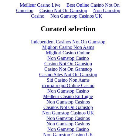
Meilleur Casino Live
Best Online Casino Not On
Gamstop
Casino Not On Gamstop
Non Gamstop
Casino
Non Gamstop Casinos UK
Curated selection
Independent Casinos Not On Gamstop
Migliori Casino Non Aams
Migliori Casino Online
Non Gamstop Casino
Casino Not On Gamstop
Casino Not On Gamstop
Casino Sites Not On Gamstop
Siti Casino Non Aams
τα καλυτερα Online Casino
Non Gamstop Casino
Meilleur Casino En Ligne
Non Gamstop Casinos
Casinos Not On Gamstop
Non Gamstop Casinos UK
Non Gamstop Casinos
Non Gamstop Casinos
Non Gamstop Casino
Non Gamstop Casino UK