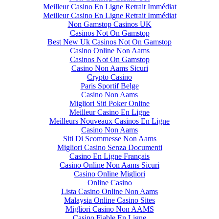
Meilleur Casino En Ligne Retrait Immédiat
Meilleur Casino En Ligne Retrait Immédiat
Non Gamstop Casinos UK
Casinos Not On Gamstop
Best New Uk Casinos Not On Gamstop
Casino Online Non Aams
Casinos Not On Gamstop
Casino Non Aams Sicuri
Crypto Casino
Paris Sportif Belge
Casino Non Aams
Migliori Siti Poker Online
Meilleur Casino En Ligne
Meilleurs Nouveaux Casinos En Ligne
Casino Non Aams
Siti Di Scommesse Non Aams
Migliori Casino Senza Documenti
Casino En Ligne Français
Casino Online Non Aams Sicuri
Casino Online Migliori
Online Casino
Lista Casino Online Non Aams
Malaysia Online Casino Sites
Migliori Casino Non AAMS
Casino Fiable En Ligne