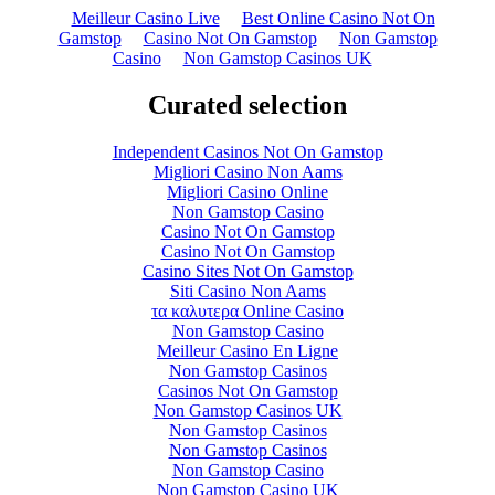
Meilleur Casino Live
Best Online Casino Not On
Gamstop
Casino Not On Gamstop
Non Gamstop
Casino
Non Gamstop Casinos UK
Curated selection
Independent Casinos Not On Gamstop
Migliori Casino Non Aams
Migliori Casino Online
Non Gamstop Casino
Casino Not On Gamstop
Casino Not On Gamstop
Casino Sites Not On Gamstop
Siti Casino Non Aams
τα καλυτερα Online Casino
Non Gamstop Casino
Meilleur Casino En Ligne
Non Gamstop Casinos
Casinos Not On Gamstop
Non Gamstop Casinos UK
Non Gamstop Casinos
Non Gamstop Casinos
Non Gamstop Casino
Non Gamstop Casino UK