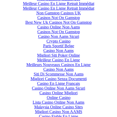
Meilleur Casino En Ligne Retrait Immédiat
Meilleur Casino En Ligne Retrait Immédiat
Non Gamstop Casinos UK
Casinos Not On Gamstop
Best New Uk Casinos Not On Gamstop
Casino Online Non Aams
Casinos Not On Gamstop
Casino Non Aams Sicuri
Crypto Casino
Paris Sportif Belge
Casino Non Aams
Migliori Siti Poker Online
Meilleur Casino En Ligne
Meilleurs Nouveaux Casinos En Ligne
Casino Non Aams
Siti Di Scommesse Non Aams
Migliori Casino Senza Documenti
Casino En Ligne Français
Casino Online Non Aams Sicuri
Casino Online Migliori
Online Casino
Lista Casino Online Non Aams
Malaysia Online Casino Sites
Migliori Casino Non AAMS
Casino Fiable En Ligne