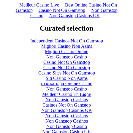
Meilleur Casino Live
Best Online Casino Not On
Gamstop
Casino Not On Gamstop
Non Gamstop
Casino
Non Gamstop Casinos UK
Curated selection
Independent Casinos Not On Gamstop
Migliori Casino Non Aams
Migliori Casino Online
Non Gamstop Casino
Casino Not On Gamstop
Casino Not On Gamstop
Casino Sites Not On Gamstop
Siti Casino Non Aams
τα καλυτερα Online Casino
Non Gamstop Casino
Meilleur Casino En Ligne
Non Gamstop Casinos
Casinos Not On Gamstop
Non Gamstop Casinos UK
Non Gamstop Casinos
Non Gamstop Casinos
Non Gamstop Casino
Non Gamstop Casino UK