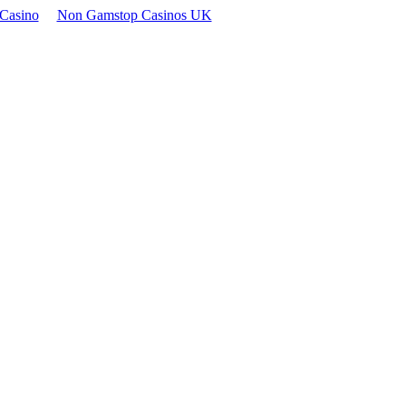
Casino
Non Gamstop Casinos UK