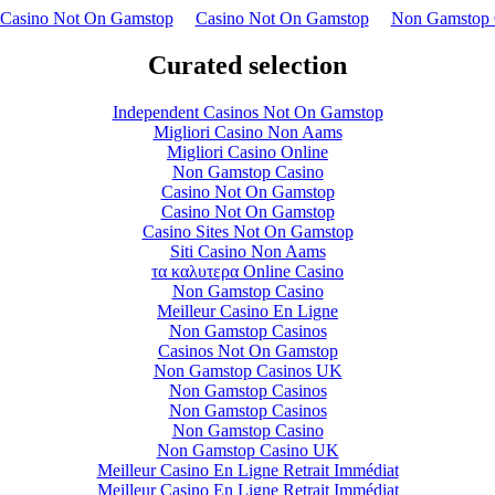
 Casino Not On Gamstop
Casino Not On Gamstop
Non Gamstop 
Curated selection
Independent Casinos Not On Gamstop
Migliori Casino Non Aams
Migliori Casino Online
Non Gamstop Casino
Casino Not On Gamstop
Casino Not On Gamstop
Casino Sites Not On Gamstop
Siti Casino Non Aams
τα καλυτερα Online Casino
Non Gamstop Casino
Meilleur Casino En Ligne
Non Gamstop Casinos
Casinos Not On Gamstop
Non Gamstop Casinos UK
Non Gamstop Casinos
Non Gamstop Casinos
Non Gamstop Casino
Non Gamstop Casino UK
Meilleur Casino En Ligne Retrait Immédiat
Meilleur Casino En Ligne Retrait Immédiat