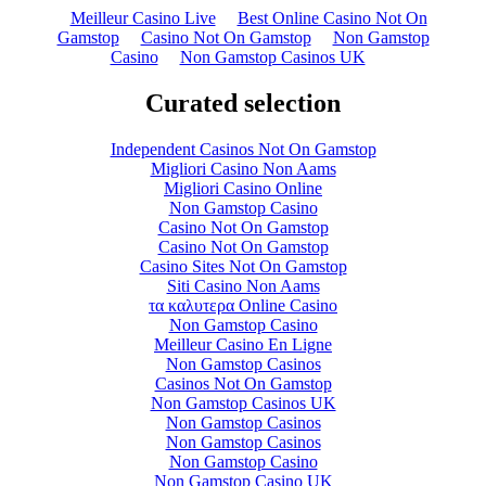
Meilleur Casino Live
Best Online Casino Not On
Gamstop
Casino Not On Gamstop
Non Gamstop
Casino
Non Gamstop Casinos UK
Curated selection
Independent Casinos Not On Gamstop
Migliori Casino Non Aams
Migliori Casino Online
Non Gamstop Casino
Casino Not On Gamstop
Casino Not On Gamstop
Casino Sites Not On Gamstop
Siti Casino Non Aams
τα καλυτερα Online Casino
Non Gamstop Casino
Meilleur Casino En Ligne
Non Gamstop Casinos
Casinos Not On Gamstop
Non Gamstop Casinos UK
Non Gamstop Casinos
Non Gamstop Casinos
Non Gamstop Casino
Non Gamstop Casino UK